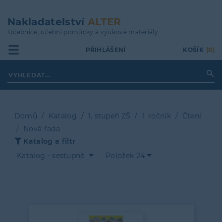
Přejít
k
Nakladatelství
ALTER
hlavnímu
Učebnice, učební pomůcky a výukové materiály
obsahu
PŘIHLÁŠENÍ
KOŠÍK
(0)
Domů
Katalog
1. stupeň ZŠ
1. ročník
Čtení
Nová řada
Drobečková
Katalog a filtr
navigace
Katalog - sestupně
Položek 24