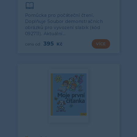
Pomůcka pro počáteční čtení.
Doplňuje Soubor demonstračních
obrázků pro vyvození slabik (kód
092711). Aktuální…
395
VÍCE