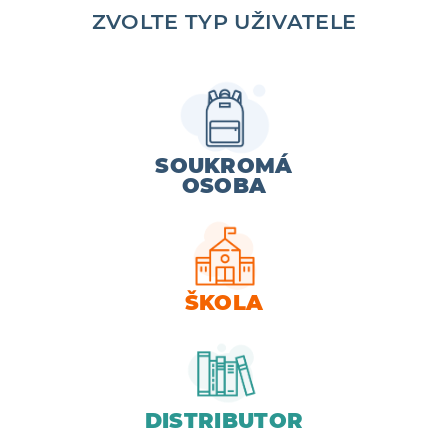
ZVOLTE TYP UŽIVATELE
SOUKROMÁ
1. ROČNÍK
OSOBA
PÍSMENA A SLABIKY
ŠKOLA
Pomůcka pro žáky 1. ročníku. Listy
s jednotlivými písmeny jsou
perforovány – žáci je místo…
42
VÍCE
DISTRIBUTOR