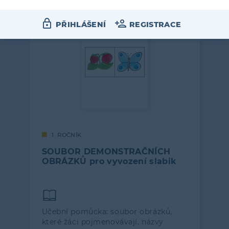
PŘIHLÁŠENÍ
REGISTRACE
1. ROČNÍK
SOUBOR DEMONSTRAČNÍCH
OBRÁZKŮ pro vyvození slabik
Učební pomůcka: soubor obrázků,
které žáci pojmenovávají, názvy