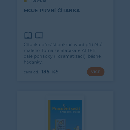
1. ROČNÍK
MOJE PRVNÍ ČÍTANKA
Čítanka přináší pokračování příběhů
malého Toma ze Slabikáře ALTER,
dále pohádky (i dramatizaci), básně,
hádanky…
135
VÍCE