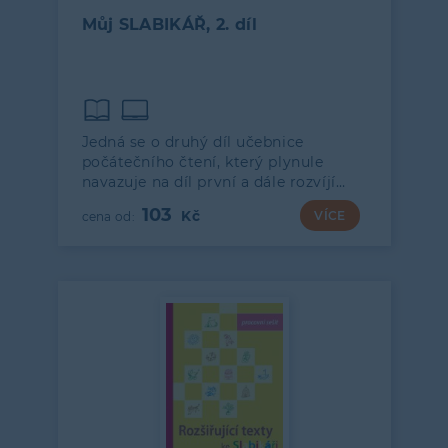
Můj SLABIKÁŘ, 2. díl
Jedná se o druhý díl učebnice
počátečního čtení, který plynule
navazuje na díl první a dále rozvíjí…
103
VÍCE