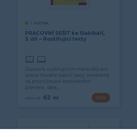
1. ROČNÍK
PRACOVNÍ SEŠIT ke Slabikáři,
3. díl – Rozšiřující texty
Zásobník rozšiřujících materiálů pro
dobré čtenáře nabízí texty zaměřené
na procvičování konkrétního
písmene, dále…
62
VÍCE