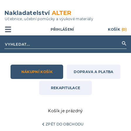
Přejít
k
Nakladatelství
ALTER
hlavnímu
Učebnice, učební pomůcky a výukové materiály
obsahu
PŘIHLÁŠENÍ
KOŠÍK
(0)
NÁKUPNÍ KOŠÍK
DOPRAVA A PLATBA
REKAPITULACE
Košík je prázdný
ZPĚT DO OBCHODU