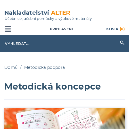
Přejít
k
Nakladatelství
ALTER
hlavnímu
Učebnice, učební pomůcky a výukové materiály
obsahu
PŘIHLÁŠENÍ
KOŠÍK
(0)
Domů
Metodická podpora
Drobečková
Metodická koncepce
navigace