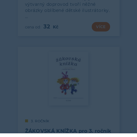
výtvarný doprovod tvoří něžné
obrázky oblíbené dětské ilustrátorky.
…
32
VÍCE
3. ROČNÍK
ŽÁKOVSKÁ KNÍŽKA pro 3. ročník