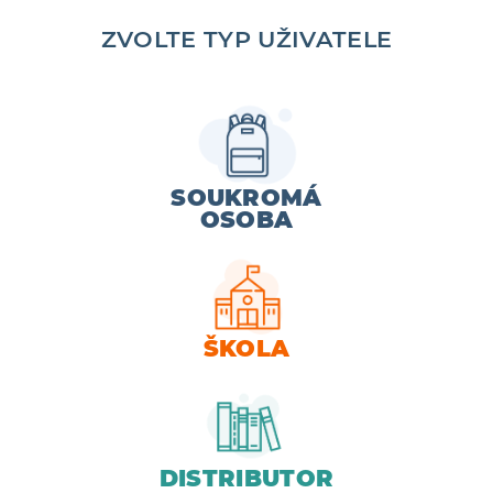
ZVOLTE TYP UŽIVATELE
Žákovská knížka, v níž vedle
tradičního způsobu známkování
pedagogem dostanou prostor i sami
žáci –…
SOUKROMÁ
34
VÍCE
OSOBA
ŠKOLA
DISTRIBUTOR