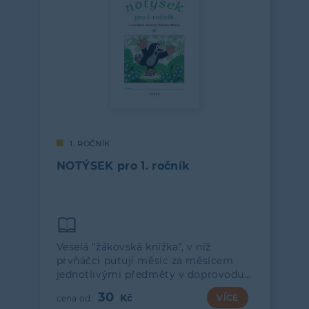
1. ROČNÍK
NOTÝSEK pro 1. ročník
Veselá "žákovská knížka", v níž
prvňáčci putují měsíc za měsícem
jednotlivými předměty v doprovodu…
30
VÍCE