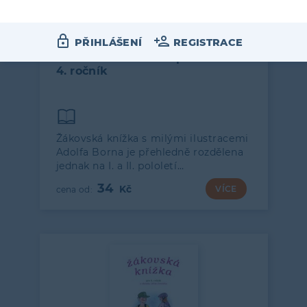
4. ROČNÍK
PŘIHLÁŠENÍ
REGISTRACE
ŽÁKOVSKÁ KNÍŽKA pro
4. ročník
Žákovská knížka s milými ilustracemi
Adolfa Borna je přehledně rozdělena
jednak na I. a II. pololetí…
34
VÍCE