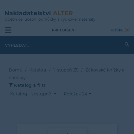
Přejít
k
Nakladatelství
ALTER
hlavnímu
Učebnice, učební pomůcky a výukové materiály
obsahu
PŘIHLÁŠENÍ
KOŠÍK
(0)
Domů
Katalog
1. stupeň ZŠ
Žákovské knížky a
notýsky
Drobečková
Katalog a filtr
navigace
Katalog - sestupně
Položek 24