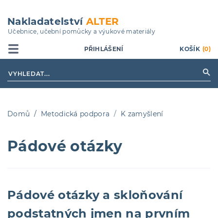
Přejít
k
Nakladatelství
ALTER
hlavnímu
Učebnice, učební pomůcky a výukové materiály
obsahu
PŘIHLÁŠENÍ
KOŠÍK
(0)
Domů
Metodická podpora
K zamyšlení
Drobečková
Pádové otázky
navigace
Pádové otázky a skloňování
podstatných jmen na prvním