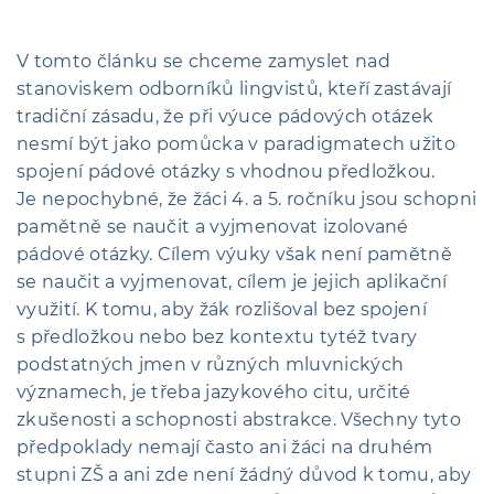
V tomto článku se chceme zamyslet nad
stanoviskem odborníků lingvistů, kteří zastávají
tradiční zásadu, že při výuce pádových otázek
nesmí být jako pomůcka v paradigmatech užito
spojení pádové otázky s vhodnou předložkou.
Je nepochybné, že žáci 4. a 5. ročníku jsou schopni
pamětně se naučit a vyjmenovat izolované
pádové otázky. Cílem výuky však není pamětně
se naučit a vyjmenovat, cílem je jejich aplikační
využití. K tomu, aby žák rozlišoval bez spojení
s předložkou nebo bez kontextu tytéž tvary
podstatných jmen v různých mluvnických
významech, je třeba jazykového citu, určité
zkušenosti a schopnosti abstrakce. Všechny tyto
předpoklady nemají často ani žáci na druhém
stupni ZŠ a ani zde není žádný důvod k tomu, aby