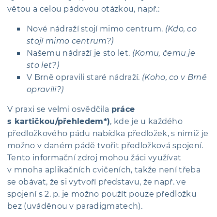
větou a celou pádovou otázkou, např.:
Nové nádraží stojí mimo centrum.
(Kdo, co
stojí mimo centrum?)
Našemu nádraží je sto let.
(Komu, čemu je
sto let?)
V Brně opravili staré nádraží.
(Koho, co v Brně
opravili?)
V praxi se velmi osvědčila
práce
s kartičkou/přehledem*)
, kde je u každého
předložkového pádu nabídka předložek, s nimiž je
možno v daném pádě tvořit předložková spojení.
Tento informační zdroj mohou žáci využívat
v mnoha aplikačních cvičeních, takže není třeba
se obávat, že si vytvoří představu, že např. ve
spojení s 2. p. je možno použít pouze předložku
bez (uváděnou v paradigmatech).