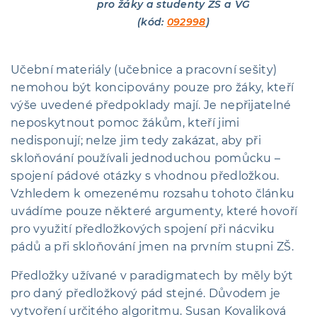
pro žáky a studenty ZŠ a VG
(kód:
092998
)
Učební materiály (učebnice a pracovní sešity)
nemohou být koncipovány pouze pro žáky, kteří
výše uvedené předpoklady mají. Je nepřijatelné
neposkytnout pomoc žákům, kteří jimi
nedisponují; nelze jim tedy zakázat, aby při
skloňování používali jednoduchou pomůcku –
spojení pádové otázky s vhodnou předložkou.
Vzhledem k omezenému rozsahu tohoto článku
uvádíme pouze některé argumenty, které hovoří
pro využití předložkových spojení při nácviku
pádů a při skloňování jmen na prvním stupni ZŠ.
Předložky užívané v paradigmatech by měly být
pro daný předložkový pád stejné. Důvodem je
vytvoření určitého algoritmu. Susan Kovaliková