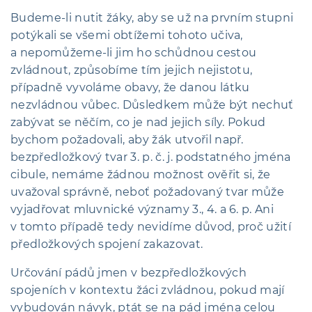
Budeme-li nutit žáky, aby se už na prvním stupni
potýkali se všemi obtížemi tohoto učiva,
a nepomůžeme-li jim ho schůdnou cestou
zvládnout, způsobíme tím jejich nejistotu,
případně vyvoláme obavy, že danou látku
nezvládnou vůbec. Důsledkem může být nechuť
zabývat se něčím, co je nad jejich síly. Pokud
bychom požadovali, aby žák utvořil např.
bezpředložkový tvar 3. p. č. j. podstatného jména
cibule, nemáme žádnou možnost ověřit si, že
uvažoval správně, neboť požadovaný tvar může
vyjadřovat mluvnické významy 3., 4. a 6. p. Ani
v tomto případě tedy nevidíme důvod, proč užití
předložkových spojení zakazovat.
Určování pádů jmen v bezpředložkových
spojeních v kontextu žáci zvládnou, pokud mají
vybudován návyk, ptát se na pád jména celou