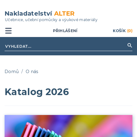
Přejít
k
Nakladatelství
ALTER
hlavnímu
Učebnice, učební pomůcky a výukové materiály
obsahu
PŘIHLÁŠENÍ
KOŠÍK
(0)
Domů
O nás
Drobečková
Katalog 2026
navigace