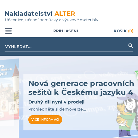
Přejít
k
Nakladatelství
ALTER
hlavnímu
Učebnice, učební pomůcky a výukové materiály
obsahu
PŘIHLÁŠENÍ
KOŠÍK
(0)
Nová generace pracovních
sešitů k Českému jazyku 4
Druhý díl nyní v prodeji
Prohlédněte si demoverze...
VÍCE INFORMACÍ