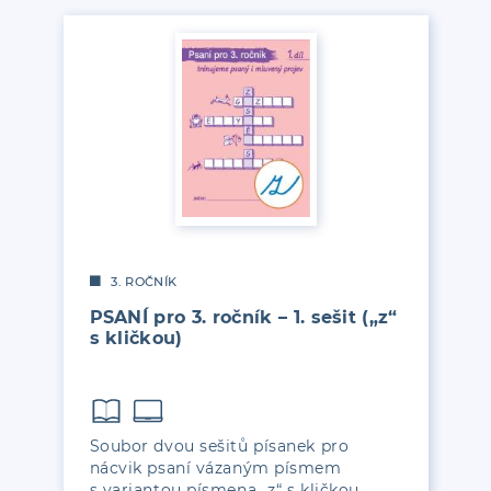
3. ROČNÍK
PSANÍ pro 3. ročník – 1. sešit („z“
s kličkou)
Soubor dvou sešitů písanek pro
nácvik psaní vázaným písmem
s variantou písmena „z“ s kličkou.